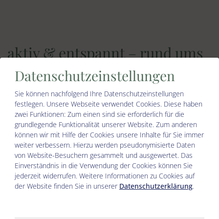
aktiv & entspannt – rund ums
Jahr
Datenschutzeinstellungen
Sie können nachfolgend Ihre Datenschutzeinstellungen
Vom Frühstückskaffee mit Bergblick direkt
festlegen.
Unsere Webseite verwendet Cookies. Diese haben
zwei Funktionen: Zum einen sind sie erforderlich für die
rein ins Abenteuer: Im Winter führt die
grundlegende Funktionalität unserer Website. Zum anderen
Langlaufloipe direkt am Haus vorbei – im
können wir mit Hilfe der Cookies unsere Inhalte für Sie immer
weiter verbessern. Hierzu werden pseudonymisierte Daten
Sommer starten Rad- und Wanderwege direkt
von Website-Besuchern gesammelt und ausgewertet. Das
vor der Tür. Die Asitzbahn, Eingang zum
Einverständnis in die Verwendung der Cookies können Sie
jederzeit widerrufen. Weitere Informationen zu Cookies auf
Skigebiet Saalbach-Hinterglemm-Leogang-
der Website finden Sie in unserer
Datenschutzerklärung
.
Fieberbrunn, ist in nur 5 Autominuten
erreichbar. Für Mountainbike-Fans liegt der