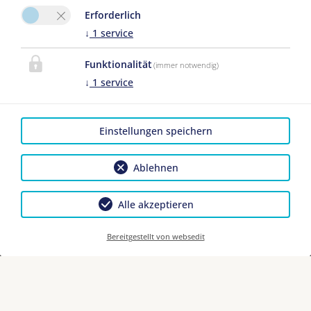
bekannte Downhillpark Leogang quasi vor der
Erforderlich
Haustür. Restaurants, Bushaltestelle und
↓
1
service
Bahnhof erreichen Sie bequem mit dem Auto
oder den öffentlichen Verkehrsmitteln.
Funktionalität
(immer notwendig)
↓
1
service
Einstellungen speichern
Ablehnen
Alle akzeptieren
Bereitgestellt von websedit